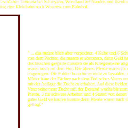
lischächte: Teutonia bei Schreyahn, Wendland bei Nauden und Ilsenbu
ging eine Kleinbahn nach Wustrow zum Bahnhof.
Heinrich Wolter wird 1916 zu den Dragonern eingezog
Westfront geschickt. Er entgeht den Kugeln und Granat
Tuberkulose-Kranker 1917 wieder nach Hause bzw. ins 
Lüchow. Während der Pächter nicht aus dem Krieg zu
Heinrich Wolter die Landwirtschaftsschule in Ebsdorf 
1919 den Hof übernehmen.
Heinrich Wolter jun. erzählt, was er von seinem Vater w
" ... das meiste blieb aber verpachtet. 4 Kühe und 6 S
von dem Pächter, die musste er abstottern, denn Geld hat
das bisschen gesparte mussten sie als Kriegsanleihe ab
waren noch auf dem Hof. Die älteren Pferde waren für 
eingezogen. Die Fohlen brauchte er nicht zu bezahlen, 
Mütter hatte der Pächter nach dem Tod seines Vaters 
mit der Auflage die Zucht zu erhalten. Auf diese beiden
Vater seine neue Zucht auf, der Bestand wuchs bis zum 
Pferde, 3 für schwere Arbeiten und 4 Stuten von denen 
gutes Geld verkaufen konnte denn Pferde waren nach d
gefragt."