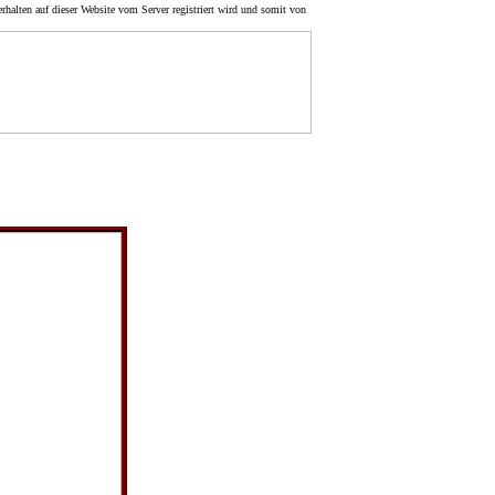
rhalten auf dieser Website vom Server registriert wird und somit von
Navigation im
Bereich
Um 1900
noch früher
 Heinrich Wolter, Nauden
Dolgow
Tießau
Jameln
Wibbese
Tarmitz
Eisenbahnen
Wustrow
Lüchow 1
Lüchow 2
Nauden
Sareitz