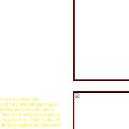
 Büsch, die Schwester von Heinrich-
 von Karl Büsch.
es in Ordnung. Der kleine Hof
ie Leidenschaft von Heinrich Ernst
cht.
icht lange. 1901 stirbt plötzlich
ein ungewöhnliches Ereignis.
Louise Lühring, geb. 188
de Geschiche:
ir, der Opa hatte eine
cht mit 2 dunkelbraunen hat er
orling aus Schreyahn mit der
 einer Fahrt bei Küsten mochte er
 austreten muss. Dabei ist ihm auf
die Blase geplatzt und daran ist er