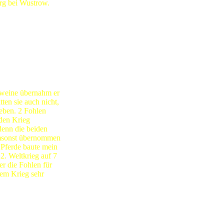
rg bei Wustrow.
en und an die
en und gelangt als
Lazarett in
rückkommt, kann
besuchen und ab
eiß:
chweine übernahm er
ten sie auch nicht,
geben. 2 Fohlen
den Krieg
denn die beiden
umsonst übernommen
 Pferde baute mein
2. Weltkrieg auf 7
er die Fohlen für
em Krieg sehr