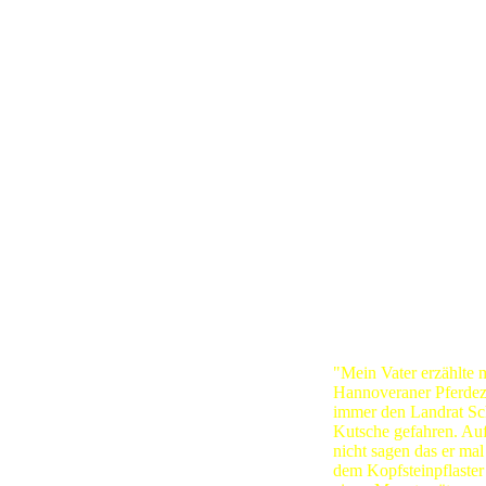
In Luckau stirbt Frau
Ernst Wolter und Frau
In Nauden scheint all
ernährt die Familie. D
Wolter ist die Pferdezu
Doch das Glück währt n
Heinrich Ernst durch 
Überliefert ist folgen
"Mein Vater erzählte m
Hannoveraner Pferdezu
immer den Landrat Sch
Kutsche gefahren. Auf
nicht sagen das er mal
dem Kopfsteinpflaster 