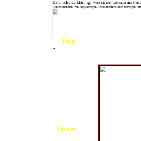
Datenschutzerklärung:
Wenn Sie dem Webmaster eine Mail send
Geheimdiensten, zahlungskräftigen Großkonzernen oder sonstigen Inte
Home
..
Um 1900
1910 - 1919
1920 - 1929
1930 - 1939
1939 - 1945
April 1945
1945 - 1949
1950 - 1959
1960 - 1969
1970 - 1979
1980 - 1999
Themen:
Grenze